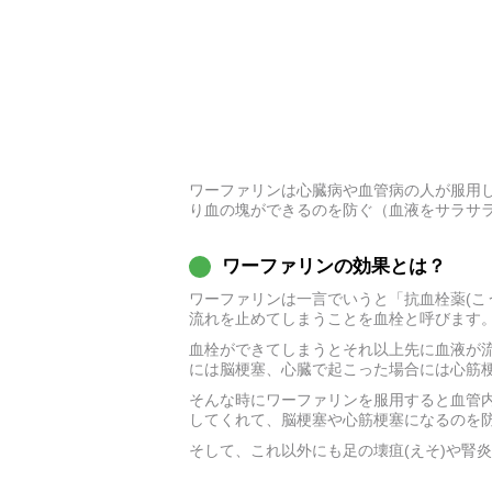
ワーファリンは心臓病や血管病の人が服用
り血の塊ができるのを防ぐ（血液をサラサ
ワーファリンの効果とは？
ワーファリンは一言でいうと「抗血栓薬(こ
流れを止めてしまうことを血栓と呼びます
血栓ができてしまうとそれ以上先に血液が
には脳梗塞、心臓で起こった場合には心筋
そんな時にワーファリンを服用すると血管
してくれて、脳梗塞や心筋梗塞になるのを
そして、これ以外にも足の壊疽(えそ)や腎