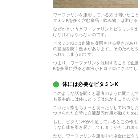
ワーファリンを服用している方は聞いたこ
タミンKを多く含む食品・飲み物」は避け
なぜかというとワーファリンとビタミンK
けなければならないのです。
ビタミンKには血液を凝固させる働きがあり
の凝固を防ぐ働きがあります。そのためビ
られてしまうのです。
つまり、ワーファリンを服用することで血
Kを多量に摂ると血液がドロドロにされて
体には必要なビタミンK
このような話を聞くと悪者のように聞こえて
も基本的には体にとっては欠かすことので
こけたり指をちょっと切ったりして出血し
つけられた血管に血液凝固作用が働くため
もし、ビタミンKが不足しているとこの作
うな自体を引き起こしてしまうかもしれま
ただ、ワーファリンを服用中の場合はビタ