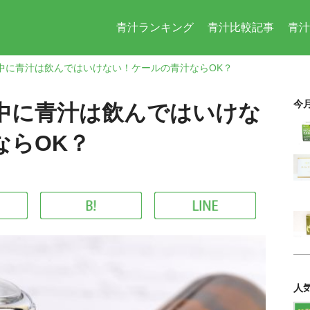
青汁ランキング
青汁比較記事
青汁
中に青汁は飲んではいけない！ケールの青汁ならOK？
今
中に青汁は飲んではいけな
ならOK？
人