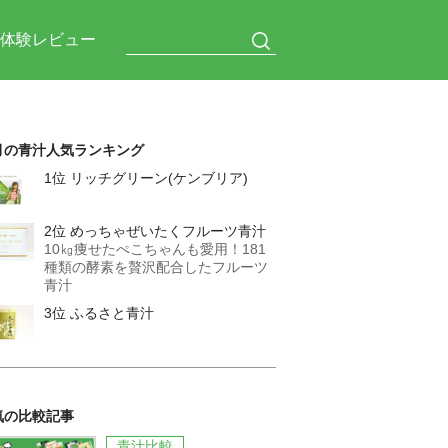
体験レビュー
月の青汁人気ランキング
1位 リッチグリーン(ケンブリア)
2位 めっちゃぜいたくフルーツ青汁
10㎏痩せたぺこちゃんも愛用！181
種類の酵素を贅沢配合したフルーツ
青汁
3位 ふるさと青汁
気の比較記事
青汁比較