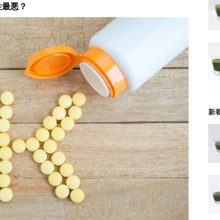
性最悪？
新