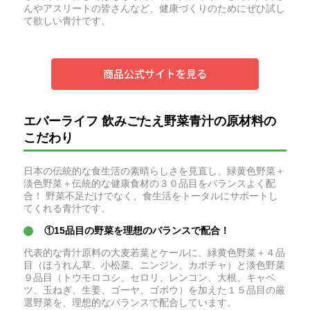
んやアスリートの皆さんなど、健康づくりのためにぜひ試し
て欲しい青汁です。
エバーライフ 飲みごたえ野菜青汁の原材料の
こだわり
日本の伝統的な食生活の素晴らしさを見直し、緑黄色野菜＋
淡色野菜＋伝統的な健康食材の３０品目をバランスよく配
合！ 野菜不足だけでなく、食生活をトータルにサポートし
てくれる青汁です。
①15品目の野菜を理想のバランスで配合！
代表的な青汁原料の大麦若葉とケールに、緑黄色野菜＋４品
目（ほうれん草、小松菜、ニンジン、カボチャ）と淡色野菜
９品目（トウモロコシ、セロリ、レンコン、大根、キャベ
ツ、玉ねぎ、生姜、ゴーヤ、ゴボウ）を加えた１５品目の厳
選野菜を、理想的なバランスで配合しています。