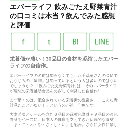
エバーライフ 飲みごたえ野菜青汁
の口コミは本当？飲んでみた感想
と評価
栄養価が凄い！30品目の食材を凝縮したエバー
ライフの自信作。
エバーライフの名前は知らなくても、八千草薫さんのＣＭで
おなじみの「皇潤」は知っているという人は多いのではない
でしょうか？ 「飲みごたえ野菜青汁｣は、そのエバーライフ
が理想の栄養補助食品をめざして開発した自信作!
まず驚くのは、配合されている栄養素の豊富さ。「こんな青
汁見たことがない！」というのが第一印象です。
大麦若葉とケールを含む６品目の緑黄色野菜＋９品目の淡色
野菜をベースに、日本人の健康を支えてきた伝統的な食材
「ま・ご・わ・や・さ・し・い」を配合。さらに女性に嬉し