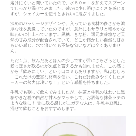
溶けにくいと聞いていたので、水８０ｍｌを加えてスプーン
でしっかり混ぜてみました。確かに少し溶けにくさを感じま
すが、シェイカーを使うときれいに混ざりました。
渋めのパッケージデザインや、入っている食材の多さから濃
厚な味を想像していたのですが、意外にもサラリと軽やかな
味わいに仕上っています。黒糖、きな粉、還元麦芽糖など天
然の甘み成分が配合されていて、どこか懐かしい自然な甘さ
もいい感じ。水で溶いても不快な匂いなどは全くありませ
ん。
ただ１点、飲んだあとほんの少しですが舌にざらざらとした
粉っぽさが残るのが欠点と言えるかも知れません。この感じ
から「飲みにくい」という口コミもありますが、私はむしろ
「これだけの豊富な材料を使い、これだけ飲みやすくしたメ
ーカーの努力は凄いな！」という感想を持ちました。
牛乳でも割って飲んでみましたが、抹茶と牛乳の味わいに黒
糖やきな粉の自然な甘みがマッチして、お洒落な抹茶ラテの
ような味に！ 舌に残る感じがニガテな人は、牛乳や豆乳に
混ぜて飲むことをおすすめします。