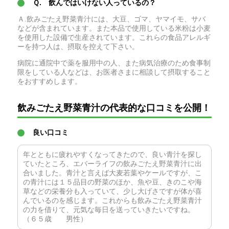
Ｑ. 飲んではいけない人っているの？
Ａ.飲みごたえ野菜青汁には、大豆、ゴマ、ヤマイモ、サバ
などが含まれています。また本品で使用している米粉は小麦
を使用した設備で生産されています。これらの食品アレルギ
ーを持つ人は、摂取を控えて下さい。
病院に通院中で薬を服用中の人、また病気治療のため食事制
限をしている人などは、お医者さまに相談して摂取すること
をおすすめします。
飲みごたえ野菜青汁の代表的な口コミを公開！
良い口コミ
年とともに疲れやすくなってきたので、良い青汁を探し
ていたところ、エバーライフの飲みごたえ野菜青汁に出
合いました。青汁と言えば大麦若葉やケールですが、こ
の青汁には１５品目の野菜のほか、魚や豆、きのこや海
草などの栄養分も入っていて、少し大げさですが体が喜
んでいるのを感じます。これからも飲みごたえ野菜青汁
の力を借りて、元気な毎日を送っていきたいですね。
（６５歳 男性）