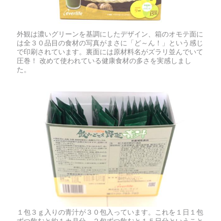
外観は濃いグリーンを基調にしたデザイン、箱のオモテ面に
は全３０品目の食材の写真がまさに「ど～ん！」という感じ
で印刷されています。裏面には原材料名がズラリ並んでいて
圧巻！ 改めて使われている健康食材の多さを実感しまし
た。
１包３ｇ入りの青汁が３０包入っています。これを１日１包