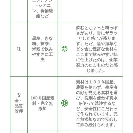
ニン、アン
トシアニ
ン、食物繊
維など
飲むとちょっと粉っぽ
さがあり、舌にザラッ
黒糖、きな
とした感じが残りま
粉、抹茶、
す。ただ、魚や海草な
味
米粉で飲み
どを含む豊富な食材を
やすさに工
ここまで飲みやすい味
夫
に仕上げたのは、企業
努力のたまものだと感
じました。
素材は１００％国産。
農薬を使わず、生産者
の顔が見える素材を選
安
100％国産素
び、洗剤を使わず真水
全・
材・完全無
を使って洗浄するな
品質
添加
ど、安全性にこだわっ
管理
て作られています。完
全無添加なので安心し
て飲み続けられます。