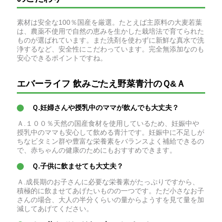
素材は安全な100％国産を厳選。たとえば主原料の大麦若葉
は、農薬不使用で自然の恵みを生かした栽培法で育てられた
ものが選ばれています。また洗剤を使わずに新鮮な真水で洗
浄するなど、安全性にこだわっています。完全無添加なのも
安心できるポイントですね。
エバーライフ 飲みごたえ野菜青汁のＱ&Ａ
Ｑ.妊婦さんや授乳中のママが飲んでも大丈夫？
Ａ.１００％天然の国産食材を使用しているため、妊娠中や
授乳中のママも安心して飲める青汁です。妊娠中に不足しが
ちなビタミン群や豊富な栄養素をバランスよく補給できるの
で、赤ちゃんの健康のためにもおすすめできます。
Ｑ.子供に飲ませても大丈夫？
Ａ.成長期のお子さんに必要な栄養素がたっぷりですから、
積極的に飲ませてあげたいものの一つです。ただ小さなお子
さんの場合、大人の半分くらいの量からようすを見て量を加
減してあげてください。