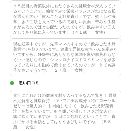
１５品目の野菜以外にもたくさんの健康食材が入ってい
るということで、偏食ぎみで栄養バランスが気になる私
が選んだのが「飲みごたえ野菜青汁」です。煮干しや海
草、きのこ類も入っているので嬉しい反面、苦みや生臭
さがあるのではと心配だったのですが、飲みやすい工夫
がしてあり気に入っています。（４１歳 女性）
現在妊娠中ですが、先輩ママのすすめで「飲みごたえ野
菜青汁｣を飲んでいます。健康で元気な赤ちゃんを産みた
いですから。妊娠中にありがちな体調不良や肌荒れもな
くいい感じなので、シンクロナイズドスイミングを頑張
っている妹にも勧めて飲ませているのですが、とても調
子が良いそうです。（２７歳 女性）
悪い口コミ
青汁にこれだけの健康食材が入ってるなんて驚き！ 野菜
不足解消と健康保持、ついでに美容成分（特にローヤル
ゼリーは魅力的♪）も補給したくて「飲みごたえ野菜青
汁」を飲んでいます。好き嫌いが激しくメタボな夫と一
緒に飲んでいますが、１日に２包飲むということで、青
汁にかける金額としてはややきびしいですね。（５８
歳 女性）