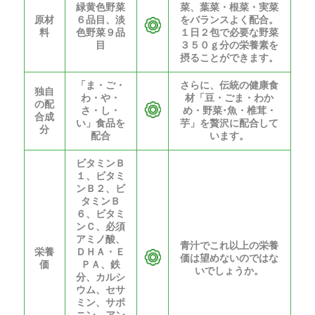
緑黄色野菜
菜、葉菜・根菜・実菜
原材
６品目、淡
をバランスよく配合。
料
色野菜９品
１日２包で必要な野菜
目
３５０ｇ分の栄養素を
摂ることができます。
「ま・ご・
さらに、伝統の健康食
独自
わ・や・
材「豆・ごま・わか
の配
さ・し・
め・野菜･魚・椎茸・
合成
い」食品を
芋」を贅沢に配合して
分
配合
います。
ビタミンＢ
１、ビタミ
ンＢ２、ビ
タミンＢ
６、ビタミ
ンＣ、必須
アミノ酸、
青汁でこれ以上の栄養
栄養
ＤＨＡ・Ｅ
価は望めないのではな
価
ＰＡ、鉄
いでしょうか。
分、カルシ
ウム、セサ
ミン、サポ