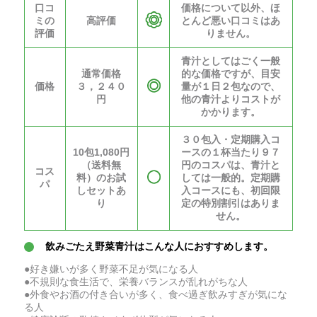
口コ
価格について以外、ほ
ミの
高評価
とんど悪い口コミはあ
評価
りません。
青汁としてはごく一般
通常価格
的な価格ですが、目安
価格
３，２４０
量が１日２包なので、
円
他の青汁よりコストが
かかります。
３０包入・定期購入コ
10包1,080円
ースの１杯当たり９７
（送料無
円のコスパは、青汁と
コス
料）のお試
しては一般的。定期購
パ
しセットあ
入コースにも、初回限
り
定の特別割引はありま
せん。
飲みごたえ野菜青汁はこんな人におすすめします。
●好き嫌いが多く野菜不足が気になる人
●不規則な食生活で、栄養バランスが乱れがちな人
●外食やお酒の付き合いが多く、食べ過ぎ飲みすぎが気にな
る人