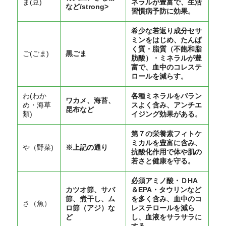
ま(豆)
ネラルが豊富で、生活
など/strong>
習慣病予防に効果。
希少な若返り成分セサ
ミンをはじめ、たんぱ
く質・脂質（不飽和脂
ご(ごま)
黒ごま
肪酸）・ミネラルが豊
富で、血中のコレステ
ロールを減らす。
わ(わか
各種ミネラルをバラン
ワカメ、海苔、
め・海草
スよく含み、アンチエ
昆布など
類)
イジング効果がある。
第７の栄養素フィトケ
ミカルを豊富に含み、
や（野菜)
※上記の通り
抗酸化作用で体や肌の
若さと健康を守る。
必須アミノ酸・ＤHA
カツオ節、サバ
＆EPA・タウリンなど
節、煮干し、ム
を多く含み、血中のコ
さ（魚）
ロ節（アジ）な
レステロールを減ら
ど
し、血液をサラサラに
する。