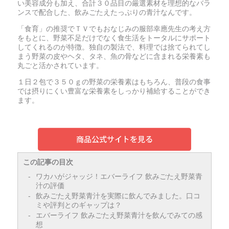
い美容成分も加え、合計３０品目の厳選素材を理想的なバラ
ンスで配合した、飲みごたえたっぷりの青汁なんです。
「食育」の推奨でＴＶでもおなじみの服部幸應先生の考え方
をもとに、野菜不足だけでなく食生活をトータルにサポート
してくれるのが特徴。独自の製法で、料理では捨てられてし
まう野菜の皮やヘタ、タネ、魚の骨などに含まれる栄養素も
丸ごと活かされています。
１日２包で３５０ｇの野菜の栄養素はもちろん、普段の食事
では摂りにくい豊富な栄養素をしっかり補給することができ
ます。
この記事の目次
ワカハがジャッジ！エバーライフ 飲みごたえ野菜青
汁の評価
飲みごたえ野菜青汁を実際に飲んでみました。口コ
ミや評判とのギャップは？
エバーライフ 飲みごたえ野菜青汁を飲んでみての感
想