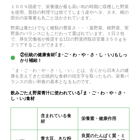
１００％国産で、栄養価が最も高い旬の時期に収穫した野菜
を使用。普段の料理では捨ててしまう皮やヘタ、タネ、根の
部分の栄養素も丸ごと活かされています。
野菜は量だけでなく種類の豊富さ・・・葉野菜、根野菜、実
野菜のバランスにもこだわって選ばれています。１日２包
で、厚生労働省が推奨する1日の野菜摂取目安量３５０ｇを
クリアすることができます。
②伝統の健康食材｢ま･ご・わ・や・さ・し・い｣もしっ
かり補給！
「ま・ご・わ・や・さ・し・い」とは、古くから日本人の健
康を支えてきた伝統的な食材の頭文字を取ったもの。栄養バ
ランスの良い和食の基本となるものです。
飲みごたえ野菜青汁に使われている｢ま・ご・わ・や・さ・
し・い｣食材
含まれている食
栄養素・健康作用
材
良質のたんぱく質・ミ
青大豆、きな粉