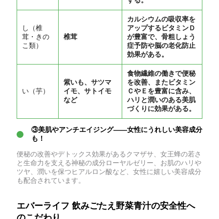
カルシウムの吸収率を
し（椎
アップするビタミンＤ
茸・きの
椎茸
が豊富で、骨粗しょう
こ類）
症予防や脳の老化防止
効果がある。
食物繊維の働きで便秘
紫いも、サツマ
を改善、またビタミン
い（芋）
イモ、サトイモ
ＣやＥを豊富に含み、
など
ハリと潤いのある美肌
づくりに効果がある。
③美肌やアンチエイジング――女性にうれしい美容成分
も！
便秘の改善やデトックス効果があるクマザサ、女王蜂の若さ
と生命力を支える神秘の成分ローヤルゼリー、お肌のハリや
ツヤ、潤いを保つヒアルロン酸など、女性に嬉しい美容成分
も配合されています。
エバーライフ 飲みごたえ野菜青汁の安全性へ
のこだわり