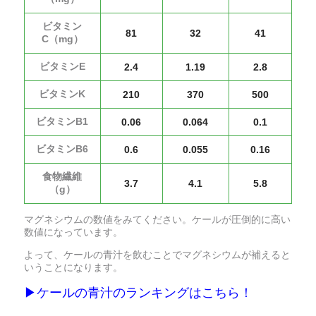
ビタミン
81
32
41
C（mg）
ビタミンE
2.4
1.19
2.8
ビタミンK
210
370
500
ビタミンB1
0.06
0.064
0.1
ビタミンB6
0.6
0.055
0.16
食物繊維
3.7
4.1
5.8
（g）
マグネシウムの数値をみてください。ケールが圧倒的に高い
数値になっています。
よって、ケールの青汁を飲むことでマグネシウムが補えると
いうことになります。
▶︎ケールの青汁のランキングはこちら！