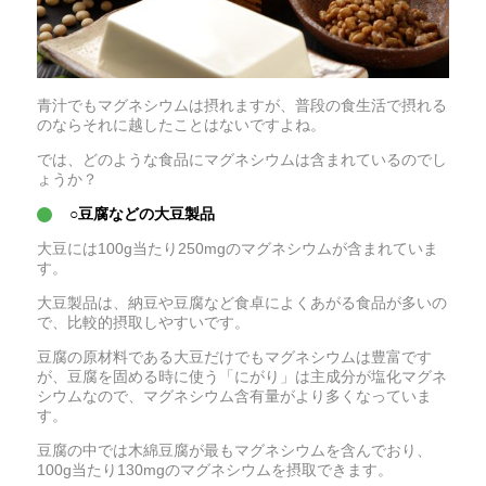
青汁でもマグネシウムは摂れますが、普段の食生活で摂れる
のならそれに越したことはないですよね。
では、どのような食品にマグネシウムは含まれているのでし
ょうか？
○豆腐などの大豆製品
大豆には100g当たり250mgのマグネシウムが含まれていま
す。
大豆製品は、納豆や豆腐など食卓によくあがる食品が多いの
で、比較的摂取しやすいです。
豆腐の原材料である大豆だけでもマグネシウムは豊富です
が、豆腐を固める時に使う「にがり」は主成分が塩化マグネ
シウムなので、マグネシウム含有量がより多くなっていま
す。
豆腐の中では木綿豆腐が最もマグネシウムを含んでおり、
100g当たり130mgのマグネシウムを摂取できます。