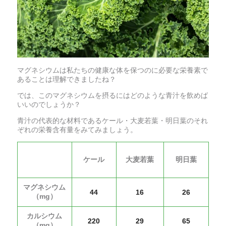
マグネシウムは私たちの健康な体を保つのに必要な栄養素で
あることは理解できましたね？
では、このマグネシウムを摂るにはどのような青汁を飲めば
いいのでしょうか？
青汁の代表的な材料であるケール・大麦若葉・明日葉のそれ
ぞれの栄養含有量をみてみましょう。
ケール
大麦若葉
明日葉
マグネシウム
44
16
26
（mg）
カルシウム
220
29
65
（mg）