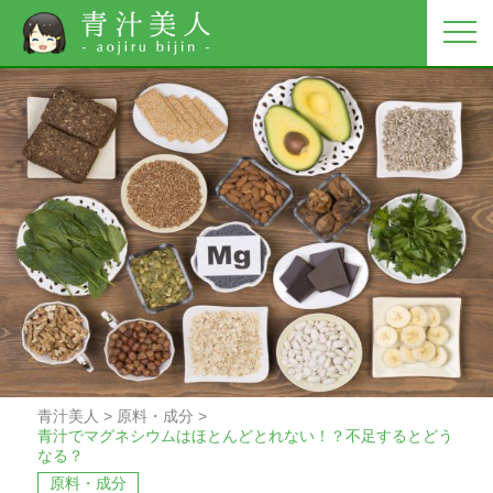
青汁美人
>
原料・成分
>
青汁でマグネシウムはほとんどとれない！？不足するとどう
なる？
原料・成分