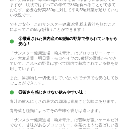
ますが、現状ではすべての年代で350g食べることができて
おらず、必要な野菜350gに対して平均58g野菜が足りていな
い状況です。
でもご安心！このサンスター健康道場 粉末青汁を飲むこと
によってこの58gを補うことができます！
②厳選された国内産の5種類の野菜で作られているから
安心！
「サンスター健康道場 粉末青汁」はブロッコリー・ケー
ル・大麦若葉・明日葉・モロヘイヤの5種類の野菜からでき
ていて、これらの野菜はすべて国内で栽培されている物を使
用しています。
また、添加物も一切使用していないので子供でも安心して飲
むことができます。
③苦さを感じさせない飲みやすい味！
青汁の飲みにくさの最大の原因は青臭さと苦味にあります。
青野菜も種類によってその苦味や香りは違います。
「サンスター健康道場 粉末青汁」は苦味が強いケールだけ
でなく、甘味があるブロッコリー、抹茶のような香ばしい香