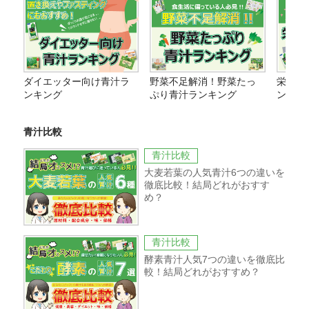
ダイエッター向け青汁ラ
野菜不足解消！野菜たっ
栄養価
ンキング
ぷり青汁ランキング
ング
青汁比較
青汁比較
大麦若葉の人気青汁6つの違いを
徹底比較！結局どれがおすす
め？
青汁比較
酵素青汁人気7つの違いを徹底比
較！結局どれがおすすめ？