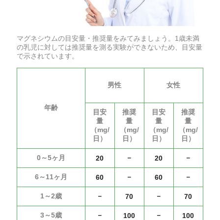
マグネシウムの目安量・推奨量をみてみましょう。1歳未満
の乳児に対しては推奨量を測る実験ができないため、目安量
で示されています。
男性
女性
年齢
目安
推奨
目安
推奨
量
量
量
量
（mg/
（mg/
（mg/
（mg/
日）
日）
日）
日）
0～5ヶ月
－
－
20
20
6～11ヶ月
－
－
60
60
1～2歳
－
－
70
70
3～5歳
－
－
100
100