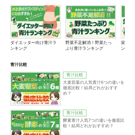
ダイエッター向け青汁ラ
野菜不足解消！野菜たっ
栄養価
ンキング
ぷり青汁ランキング
ング
青汁比較
青汁比較
大麦若葉の人気青汁6つの違いを
徹底比較！結局どれがおすす
め？
青汁比較
酵素青汁人気7つの違いを徹底比
較！結局どれがおすすめ？