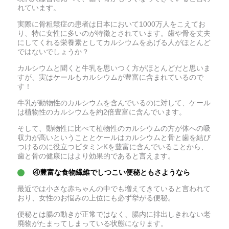
れています。
実際に骨粗鬆症の患者は日本において1000万人をこえてお
り、特に女性に多いのが特徴とされています。歯や骨を丈夫
にしてくれる栄養素としてカルシウムをあげる人がほとんど
ではないでしょうか？
カルシウムと聞くと牛乳を思いつく方がほとんどだと思いま
すが、実はケールもカルシウムが豊富に含まれているので
す！
牛乳が動物性のカルシウムを含んでいるのに対して、ケール
は植物性のカルシウムを約2倍豊富に含んでいます。
そして、動物性に比べて植物性のカルシウムの方が体への吸
収力が高いということとケールはカルシウムと骨と歯を結び
つけるのに役立つビタミンKを豊富に含んでいることから、
歯と骨の健康にはより効果的であると言えます。
④豊富な食物繊維でしつこい便秘ともさようなら
最近では小さな赤ちゃんの中でも増えてきていると言われて
おり、女性のお悩みの上位にも必ず挙がる便秘。
便秘とは腸の動きが正常ではなく、腸内に排出しきれない老
廃物がたまってしまっている状態になります。