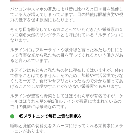
パソコンやスマホの普及により昔に比べると日々目を酷使し
ている人が増えてしまっています。目の酷使は眼精疲労や視
力の低下を促す原因にもなります。
そんな目を酷使している方にとっていただきたい栄養素の１
つに別名天然のサングラスとも呼ばれている「ルテイン」に
なります。
ルテインにはブルーライトや紫外線と言った私たちの目にと
って有害な光から私たちの目を守ってくれるという働きがあ
ると言われています。
ルテインはもともと私たちの体に存在してはいますが、体内
で作ることはできません。そのため、加齢や生活習慣で少な
くなる一方で、食材やサプリといったもので外から補ってあ
げることでしか増やすことができない栄養素でもあります。
ルテインが豊富な野菜としてはほうれん草が有名ですが、ケ
ールはほうれん草の約2倍ルテインが豊富に含まれているの
で目の健康には最適なのです。
⑥メラトニンで毎日上質な睡眠を
睡眠と覚醒の切替えをスムーズに行ってくれる栄養素にメラ
トニンがあります。