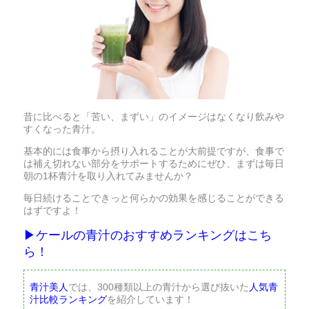
昔に比べると「苦い、まずい」のイメージはなくなり飲みや
すくなった青汁。
基本的には食事から摂り入れることが大前提ですが、食事で
は補え切れない部分をサポートするためにぜひ、まずは毎日
朝の1杯青汁を取り入れてみませんか？
毎日続けることできっと何らかの効果を感じることができる
はずですよ！
▶︎ケールの青汁のおすすめランキングはこち
ら！
青汁美人
では、300種類以上の青汁から選び抜いた
人気青
汁比較ランキング
を紹介しています！