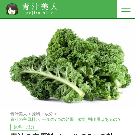
青汁美人
>
原料・成分
>
青汁の主原料､ケールの7つの効果・効能|副作用はあるの？
原料・成分