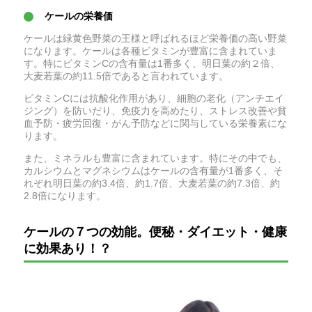
ケールの栄養価
ケールは緑黄色野菜の王様と呼ばれるほど栄養価の高い野菜
になります。ケールは各種ビタミンが豊富に含まれていま
す。特にビタミンCの含有量は1番多く、明日葉の約２倍、
大麦若葉の約11.5倍であると言われています。
ビタミンCには抗酸化作用があり、細胞の老化（アンチエイ
ジング）を防いだり、免疫力を高めたり、ストレス改善や貧
血予防・疲労回復・がん予防などに関与している栄養素にな
ります。
また、ミネラルも豊富に含まれています。特にその中でも、
カルシウムとマグネシウムはケールの含有量が1番多く、そ
れぞれ明日葉の約3.4倍、約1.7倍、大麦若葉の約7.3倍、約
2.8倍になります。
ケールの７つの効能。便秘・ダイエット・健康
に効果あり！？