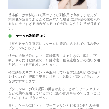
基本的には食材なので薬のような副作用は存在しませんが、
栄養価が豊富であるため飲みすぎた場合には特定の栄養素を
過剰に摂りすぎる場合があるので摂取には少し注意が必要で
す。
ケールの副作用は？
注意が必要な栄養素にはケールに豊富に含まれている鉄分と
ビタミンKがあります。
鉄分の過剰摂取により、胃腸障害による吐き気、嘔吐、下
痢、さらには動脈硬化、肝臓障害、血色素症などの症状を引
き起こされる可能性があります。
特に鉄分のサプリメントを服用している方は過剰摂取に陥り
やすいので、摂取目安量に注意し主治医に相談して飲むこと
をおすすめします。
ビタミンKには血液凝固の働きがあることからワーファリン
などの薬を服用している方には薬の作用を弱めてしまうこと
からおすすめできません。
青汁、ケールに限らず、ワーファリンとビタミンKとの併用