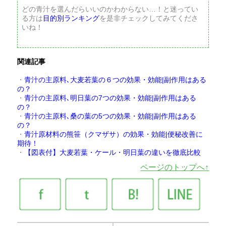
どの青汁を選んだらいいのかわからない…！と迷ってい
る方は
目的別ランキング
を是非チェックしてみてくださ
いね！
関連記事
・
青汁の主原料､大麦若葉の６つの効果・効能|副作用はある
の？
・
青汁の主原料､明日葉の7つの効果・効能|副作用はある
の？
・
青汁の主原料､桑の葉の5つの効果・効能|副作用はある
の？
・
青汁原材料の熊笹（クマザサ）の効果・効能|便秘改善に
期待！
・
【図表付】大麦若葉・ケール・明日葉の違いを徹底比較
ページのトップへ↑