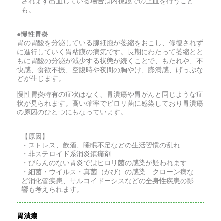
されます出血している場合は内視鏡での止血を行うこと
も。
●慢性胃炎
胃の胃酸を分泌している腺細胞が萎縮をおこし、修復されず
に進行していく胃粘膜の病気です。長期にわたって萎縮とと
もに胃酸の分泌が減少する状態が続くことで、もたれや、不
快感、食欲不振、空腹時や夜間の胸やけ、膨満感、げっぷな
どが生じます。
慢性胃炎特有の症状はなく、胃潰瘍や胃がんと同じような症
状が見られます。高い確率でピロリ菌に感染しており胃潰瘍
の原因のひとつにもなっています。
【原因】
・ストレス、飲酒、睡眠不足などの生活習慣の乱れ
・非ステロイド系消炎鎮痛剤
・びらんのない胃炎ではピロリ菌の感染が疑われます
・細菌・ウイルス・真菌（かび）の感染、クローン病な
ど消化管疾患、サルコイドーシスなどの全身性疾患の影
響も考えられます。
胃潰瘍