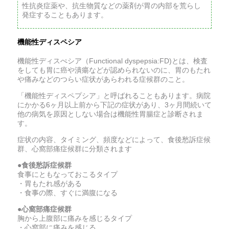
性抗炎症薬や、抗生物質などの薬剤が胃の内部を荒らし
発症することもあります。
機能性ディスペシア
機能性ディスぺシア（Functional dyspepsia:FD)とは、検査
をしても胃に癌や潰瘍などが認められないのに、胃のもたれ
や痛みなどのつらい症状があらわれる症候群のこと。
「機能性ディスペプシア」と呼ばれることもあります。病院
にかかる6ヶ月以上前から下記の症状があり、3ヶ月間続いて
他の病気を原因としない場合は機能性胃腸症と診断されま
す。
症状の内容、タイミング、頻度などによって、食後愁訴症候
群、心窩部痛症候群に分類されます
●食後愁訴症候群
食事にともなっておこるタイプ
・胃もたれ感がある
・食事の際、すぐに満腹になる
●心窩部痛症候群
胸から上腹部に痛みを感じるタイプ
・心窩部に痛みを感じる