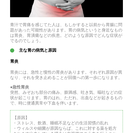
青汁で胃痛を感じてた人は、もしかすると以前から胃腸に問
題があった可能性があります。胃の病気というと身近なもの
は胃炎、胃潰瘍などの疾患。どのような原因でどんな症状が
でるのでしょう。
主な胃の病気と原因
胃炎
胃炎には、急性と慢性の胃炎があります。それぞれ原因が異
なり、それを突き止めることが回復への第一歩になります。
●急性胃炎
突然、みぞおち部分の痛み、膨満感、吐き気、嘔吐などの症
状が起こります。胃のはれ、ただれ、出血などが起きるもの
で、時に便通異常や下血を伴います。
【原因】
・ストレス、飲酒、睡眠不足などの生活習慣の乱れ
・ウィルスや細菌が原因ならば、これに対する薬を処方