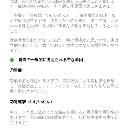
とは、みぞおちあたりに痛みを感じる症状のことを指しま
す。症状の大小や出方、引き起こす原因は実にさまざま。
「胃酸」「胃痙攣（いけいれん）」 「胃腸機能の低下」な
どで症状がでますが、注意したいのが胃が「第二の脳」と言
われるほど人の生命活動に重要な役割を果たしているという
こと。
暴飲暴食があだとなって出た一時の胃痛かと思いきや、実は
大病であったり、放っておくと大病につながる可能性があり
ます。
胃痛の一般的に考えられる主な原因
①胃酸
胃酸過多と呼ばれる症状で、胃の内側にある胃粘膜を攻撃
し、炎症が起こします。シクシク、もしくはキリキリと痛む
事が多いとされます。
②胃痙攣（いけいれん）
キューッと差し込むような痛みを感じると胃痙攣の可能性が
あります。胃の筋肉が痙攣を起こし、神経を刺激する事で起
こります。