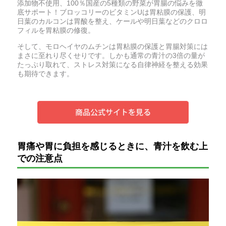
添加物不使用、100％国産の5種類の野菜が胃腸の悩みを徹
底サポート！ブロッコリーのビタミンUは胃粘膜の保護、明
日葉のカルコンは胃酸を整え、ケールや明日葉などのクロロ
フィルを胃粘膜の修復。
そして、モロヘイヤのムチンは胃粘膜の保護と胃腸対策には
まさに至れり尽くせりです。しかも通常の青汁の3倍の量が
たっぷり取れて、ストレス対策になる自律神経を整える効果
も期待できます。
胃痛や胃に負担を感じるときに、青汁を飲む上
での注意点