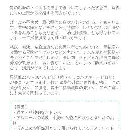
胃の粘膜の下にある筋層まで傷ついてしまった状態で、食後
に胃の上部から持続する痛みがでます。
げっぷや不快感、悪心嘔吐の症状があらわれることもありま
す。背中の痛みなどを伴うのも特徴で、ひどい場合は吐血や
下血をみることもあります。「消化性潰瘍」とも呼ばれてい
ます。十二指腸潰瘍も同様の症状が出ます。
粘膜、粘液、粘膜血流などの胃を守るための力と、胃粘膜を
攻撃する胃酸やペプシンなどの力のバランスが崩れた状態が
長く続くことで発症します。長い間、さまざまな理由で胃酸
分泌が刺激され、胃に傷がついたことによって防御力が弱く
なり、潰瘍ができてしまいます。
胃潰瘍の70～90％でピロリ菌（ヘリコバクター・ピロリ）
が発見されています。特に50歳代以降に陽性率が高く、この
菌が胃炎や、胃潰瘍、胃十二指腸潰瘍の発症や、胃癌の発症
にも大きく関わっています。
【原因】
・過労・精神的なストレス
・アルコールの過飲、刺激性食物の摂取など食生活の乱
れ
・痛み止めや解熱剤として用いられている非ステロイド