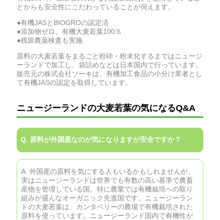
とからも安全性にこだわっていることが伺えます。
●有機JASとBIOGROの認定済
●添加物ゼロ、有機大麦若葉100％
●残留農薬検査も実施
原料の大麦若葉をまるごと粉砕・粉末化するまではニュージ
ーランドで加工し、袋詰めなどは日本国内で行っています。
販売元の株式会社ソーキは、有機加工食品の小分け業者とし
て有機JASの認定を取得しています。
ニュージーランドの大麦若葉の気になるQ&A
Q. 原料が外国産なのが気になりますが安全ですか？
A. 外国産の原料を気にする人もいるかもしれませんが、
実はニュージーランドは世界でも有数の高い基準で農畜
産物を管理している国。特に農業では有機栽培への取り
組みが盛んなオーガニック先進国です。ニュージーラン
ドの大麦若葉は、カンタベリーの農場で有機栽培された
原料を使っています。ニュージーランド国内で有機性が