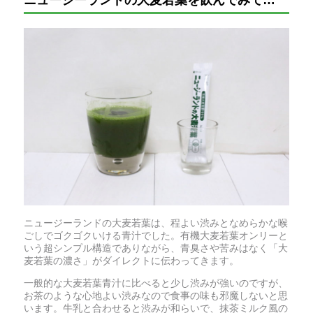
ニュージーランドの大麦若葉を飲んでみて…
ニュージーランドの大麦若葉は、程よい渋みとなめらかな喉
ごしでゴクゴクいける青汁でした。有機大麦若葉オンリーと
いう超シンプル構造でありながら、青臭さや苦みはなく「大
麦若葉の濃さ」がダイレクトに伝わってきます。
一般的な大麦若葉青汁に比べると少し渋みが強いのですが、
お茶のような心地よい渋みなので食事の味も邪魔しないと思
います。牛乳と合わせると渋みが和らいで、抹茶ミルク風の