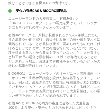
飲むことができる有機100％の青汁です。
安心の有機JAS＆BIOGRO認証品
ニュージーランドの大麦若葉は「有機JAS」と
「BIOGRO（バイオグロ）」の認定を受けていて、パッケー
ジにもそれぞれのマークが入っています。
有機JASマークは、原料が収穫されるまでの2年以上にわた
り合成農薬や化学肥料、遺伝子組み換えの種や苗を使わずに
栽培されていることが農林水産省に認められたものだけに付
けることができます。単に有機栽培しているだけではなく、
種を植える前の土から農薬を使っていないこと、また青汁な
ど加工食品の場合は原材料の95％以上が有機であることな
ど、原料から加工、流通まで有機性を保っているかどうかの
厳しい基準が設けられています。
BIOGROは、ニュージーランドのオーガニック管理団体・バ
イオロジカル生産者評議会が設けた検査基準をクリアしてい
る証。例えば、生産されている農場と幹線道路が充分に離れ
ているかといったことまで評価基準になっているほど。ニュ
ージーランドの大麦若葉に使われている大麦若葉は、その厳
しい基準を満たしたことが認められています。
有機JASとBIOGROの両方の審査に合格した大麦若葉
100％。より安心・安全なものを求める人にはピッタリで