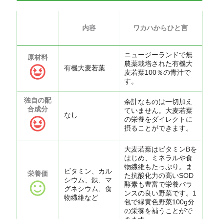
内容
ワカハからひと言
ニュージーランドで無
原材料
農薬栽培された有機大
有機大麦若葉
麦若葉100％の青汁で
す。
独自の配
余計なものは一切加え
合成分
ていません。大麦若葉
なし
の栄養をダイレクトに
摂ることができます。
大麦若葉はビタミンBを
はじめ、ミネラルや食
物繊維もたっぷり。ま
ビタミン、カル
栄養価
た抗酸化力の高いSOD
シウム、鉄、マ
酵素も豊富で栄養バラ
グネシウム、食
ンスの良い野菜です。1
物繊維など
包で緑黄色野菜100g分
の栄養を補うことがで