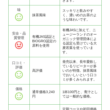
きます。
味
スッキリと飲みやす
抹茶風味
く、濃いめのお茶のよ
うな味わいです。
有機JASに加えて、ニ
安全・品
ュージーランドのオー
有機JAS認証と
質管理
ガニック管理団体によ
BIOGRO認定の
る認定も受けている大
原料を使用
麦若葉を使っていま
す。
発売以来、長年愛飲し
口コミ・
ているリピーターが多
評価
高評価
いのが特徴。抹茶風味
でおいしいという口コ
ミが多くみられます。
価格
通常価格3,240
1杯100円と、青汁とし
円
ては一般的な価格。
定期コースや初回価格