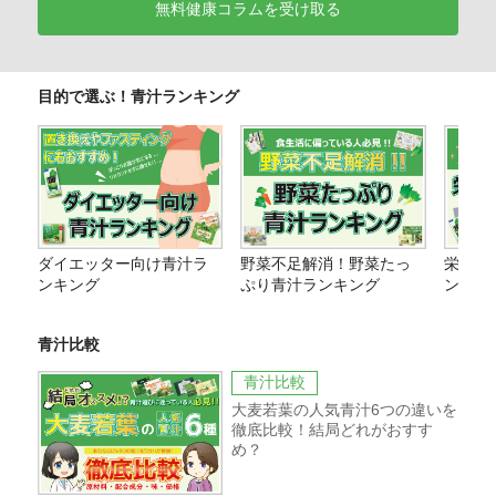
無料健康コラムを受け取る
目的で選ぶ！青汁ランキング
ダイエッター向け青汁ラ
野菜不足解消！野菜たっ
栄養価
ンキング
ぷり青汁ランキング
ング
青汁比較
青汁比較
大麦若葉の人気青汁6つの違いを
徹底比較！結局どれがおすす
め？