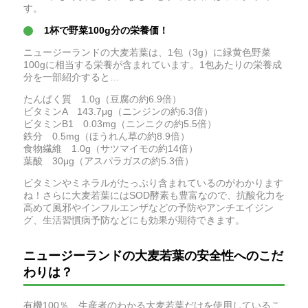
す。
1杯で野菜100g分の栄養価！
ニュージーランドの大麦若葉は、1包（3g）に緑黄色野菜
100gに相当する栄養が含まれています。1包あたりの栄養成
分を一部紹介すると…
たんぱく質 1.0g（豆腐の約6.9倍）
ビタミンA 143.7μg（ニンジンの約6.3倍）
ビタミンB1 0.03mg（ニンニクの約5.5倍）
鉄分 0.5mg（ほうれん草の約8.9倍）
食物繊維 1.0g（サツマイモの約14倍）
葉酸 30μg（アスパラガスの約5.3倍）
ビタミンやミネラルがたっぷり含まれているのがわかります
ね！さらに大麦若葉にはSOD酵素も豊富なので、抗酸化力を
高めて風邪やインフルエンザなどの予防やアンチエイジン
グ、生活習慣病予防などにも効果が期待できます。
ニュージーランドの大麦若葉の安全性へのこだ
わりは？
有機100％、生産者のわかる大麦若葉だけを使用しているこ