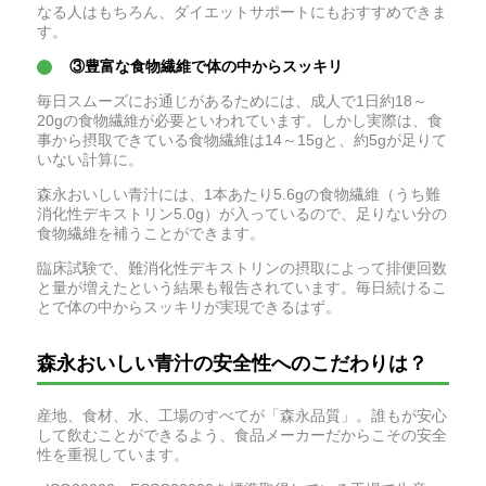
なる人はもちろん、ダイエットサポートにもおすすめできま
す。
③豊富な食物繊維で体の中からスッキリ
毎日スムーズにお通じがあるためには、成人で1日約18～
20gの食物繊維が必要といわれています。しかし実際は、食
事から摂取できている食物繊維は14～15gと、約5gが足りて
いない計算に。
森永おいしい青汁には、1本あたり5.6gの食物繊維（うち難
消化性デキストリン5.0g）が入っているので、足りない分の
食物繊維を補うことができます。
臨床試験で、難消化性デキストリンの摂取によって排便回数
と量が増えたという結果も報告されています。毎日続けるこ
とで体の中からスッキリが実現できるはず。
森永おいしい青汁の安全性へのこだわりは？
産地、食材、水、工場のすべてが「森永品質」。誰もが安心
して飲むことができるよう、食品メーカーだからこその安全
性を重視しています。