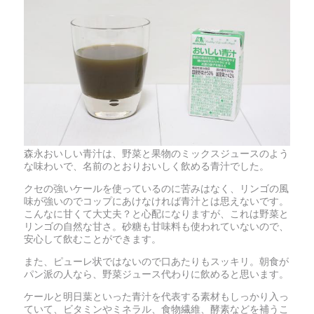
森永おいしい青汁は、野菜と果物のミックスジュースのよう
な味わいで、名前のとおりおいしく飲める青汁でした。
クセの強いケールを使っているのに苦みはなく、リンゴの風
味が強いのでコップにあけなければ青汁とは思えないです。
こんなに甘くて大丈夫？と心配になりますが、これは野菜と
リンゴの自然な甘さ。砂糖も甘味料も使われていないので、
安心して飲むことができます。
また、ピューレ状ではないので口あたりもスッキリ。朝食が
パン派の人なら、野菜ジュース代わりに飲めると思います。
ケールと明日葉といった青汁を代表する素材もしっかり入っ
ていて、ビタミンやミネラル、食物繊維、酵素などを補うこ