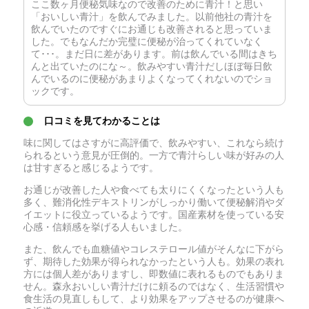
ここ数ヶ月便秘気味なので改善のために青汁！と思い
「おいしい青汁」を飲んでみました。以前他社の青汁を
飲んでいたのですぐにお通じも改善されると思っていま
した。でもなんだか完璧に便秘が治ってくれていなく
て･･･。まだ日に差があります。前は飲んでいる間はきち
んと出ていたのにな～。飲みやすい青汁だしほぼ毎日飲
んでいるのに便秘があまりよくなってくれないのでショ
ックです。
口コミを見てわかることは
味に関してはさすがに高評価で、飲みやすい、これなら続け
られるという意見が圧倒的。一方で青汁らしい味が好みの人
は甘すぎると感じるようです。
お通じが改善した人や食べても太りにくくなったという人も
多く、難消化性デキストリンがしっかり働いて便秘解消やダ
イエットに役立っているようです。国産素材を使っている安
心感・信頼感を挙げる人もいました。
また、飲んでも血糖値やコレステロール値がそんなに下がら
ず、期待した効果が得られなかったという人も。効果の表れ
方には個人差がありますし、即数値に表れるものでもありま
せん。森永おいしい青汁だけに頼るのではなく、生活習慣や
食生活の見直しもして、より効果をアップさせるのが健康へ