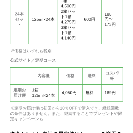
1箱
4,500円
2箱セッ
24本
188
ト1箱
円〜
セッ
125ml×24本
600円
4,275円
173円
ト
3箱セッ
ト1箱
4,140円
※価格はいずれも税別
公式サイト／定期コース
コスパ/
内容量
価格
送料
杯
定期お
1箱
4,050円
無料
169円
届け便
125ml×24本
※定期お届け便は初回から10％OFFで購入でき、継続回数
の条件はありません。また、継続することでプレゼントや限
定キャンペーンも