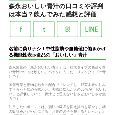
森永おいしい青汁の口コミや評判
は本当？飲んでみた感想と評価
名前に偽りナシ！中性脂肪や血糖値に働きかけ
る機能性表示食品の「おいしい」青汁
森永製菓の「森永おいしい青汁」は、粉末タイプの商品が多
い青汁の中では珍しい、パックに入ったドリンクタイプの青
汁です。
国産野菜と果物を独自の配合でブレンドし、野菜本来の甘み
でさらっと飲める味わい。実際に飲んだ人の85％が「おいし
い」と評価していて、青汁とは思えない甘さとおいしさが魅
力です。
注目したいポイントは、脂肪の吸収を抑え排出を増やす、糖
の吸収をおだやかにする、お腹の調子を整えるといった3つ