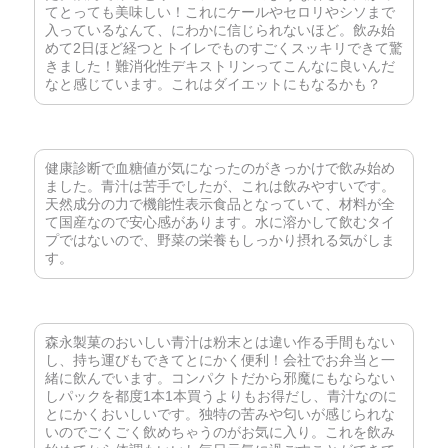
てとっても美味しい！これにケールやセロリやシソまで
入っているなんて、にわかに信じられないほど。飲み始
めて2日ほど経つとトイレでものすごくスッキリできて驚
きました！難消化性デキストリンってこんなに良いんだ
なと感じています。これはダイエットにもなるかも？
健康診断で血糖値が気になったのがきっかけで飲み始め
ました。青汁は苦手でしたが、これは飲みやすいです。
天然成分の力で機能性表示食品となっていて、材料が全
て国産なので安心感があります。水に溶かして飲むタイ
プではないので、野菜の栄養もしっかり摂れる気がしま
す。
森永製菓のおいしい青汁は粉末とは違い作る手間もない
し、持ち運びもできてとにかく便利！会社でお弁当と一
緒に飲んでいます。コンパクトだから邪魔にもならない
しパックを都度1本1本買うよりもお得だし、青汁なのに
とにかくおいしいです。独特の苦みや匂いが感じられな
いのでごくごく飲めちゃうのがお気に入り。これを飲み