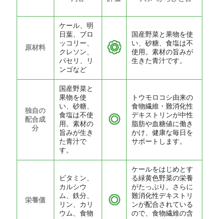
ケール、明
日葉、ブロ
国産野菜と果物を使
ッコリー、
い、砂糖、食塩は不
原材料
クレソン、
使用。素材の旨みが
パセリ、リ
生きた青汁です。
ンゴなど
国産野菜と
果物を使
トウモロコシ由来の
い、砂糖、
食物繊維・難消化性
独自の
食塩は不使
デキストリンが中性
配合成
用。素材の
脂肪や血糖値に働き
分
旨みが生き
かけ、健康な毎日を
た青汁で
サポートします。
す。
ケールをはじめとす
ビタミン、
る緑黄色野菜の栄養
カルシウ
がたっぷり。さらに
ム、鉄分、
難消化性デキストリ
栄養価
リン、カリ
ンが配合されている
ウム、食物
ので、食物繊維の含