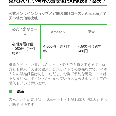
森永おいしい青汁の最安値はAmazon？楽天？
公式オンラインショップ／定期お届けコース／Amazon／楽
天市場の価格比較
公式／定期コー
楽天
Amazon
ス
定期お届け便
4,500円（送料無
4,500円（送料
4,050円（送料
料）
600円）
無料）
※森永おいしい青汁はAmazon・楽天でも購入できます。両
方とも森永「天使の健康」公式サイトでの販売なので、24本
入りの単品価格は同じ。ただし、お得で便利な定期コースは
ありません。ポイントがたまっている人なら通販サイトでの
購入もいいと思います。
結論
森永おいしい青汁は、12本セットのお試し購入で購入するの
が断然お得です！