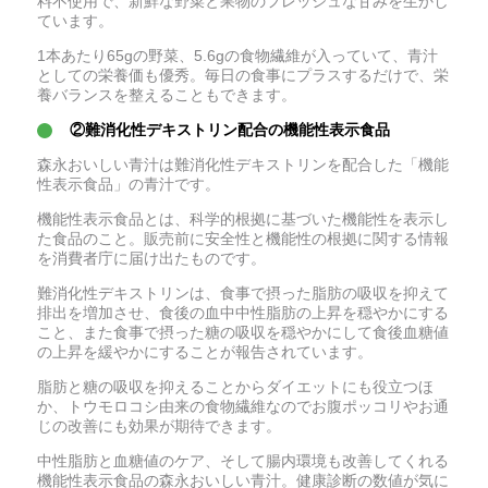
料不使用で、新鮮な野菜と果物のフレッシュな甘みを生かし
ています。
1本あたり65gの野菜、5.6gの食物繊維が入っていて、青汁
としての栄養価も優秀。毎日の食事にプラスするだけで、栄
養バランスを整えることもできます。
②難消化性デキストリン配合の機能性表示食品
森永おいしい青汁は難消化性デキストリンを配合した「機能
性表示食品」の青汁です。
機能性表示食品とは、科学的根拠に基づいた機能性を表示し
た食品のこと。販売前に安全性と機能性の根拠に関する情報
を消費者庁に届け出たものです。
難消化性デキストリンは、食事で摂った脂肪の吸収を抑えて
排出を増加させ、食後の血中中性脂肪の上昇を穏やかにする
こと、また食事で摂った糖の吸収を穏やかにして食後血糖値
の上昇を緩やかにすることが報告されています。
脂肪と糖の吸収を抑えることからダイエットにも役立つほ
か、トウモロコシ由来の食物繊維なのでお腹ポッコリやお通
じの改善にも効果が期待できます。
中性脂肪と血糖値のケア、そして腸内環境も改善してくれる
機能性表示食品の森永おいしい青汁。健康診断の数値が気に