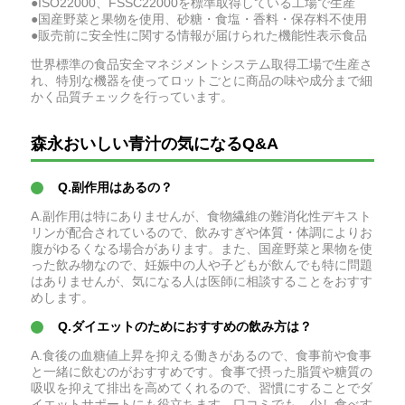
●ISO22000、FSSC22000を標準取得している工場で生産
●国産野菜と果物を使用、砂糖・食塩・香料・保存料不使用
●販売前に安全性に関する情報が届けられた機能性表示食品
世界標準の食品安全マネジメントシステム取得工場で生産さ
れ、特別な機器を使ってロットごとに商品の味や成分まで細
かく品質チェックを行っています。
森永おいしい青汁の気になるQ&A
Q.副作用はあるの？
A.副作用は特にありませんが、食物繊維の難消化性デキスト
リンが配合されているので、飲みすぎや体質・体調によりお
腹がゆるくなる場合があります。また、国産野菜と果物を使
った飲み物なので、妊娠中の人や子どもが飲んでも特に問題
はありませんが、気になる人は医師に相談することをおすす
めします。
Q.ダイエットのためにおすすめの飲み方は？
A.食後の血糖値上昇を抑える働きがあるので、食事前や食事
と一緒に飲むのがおすすめです。食事で摂った脂質や糖質の
吸収を抑えて排出を高めてくれるので、習慣にすることでダ
イエットサポートにも役立ちます。口コミでも、少し食べす