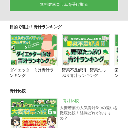
無料健康コラムを受け取る
目的で選ぶ！青汁ランキング
ダイエッター向け青汁ラ
野菜不足解消！野菜たっ
栄養価
ンキング
ぷり青汁ランキング
ング
青汁比較
青汁比較
大麦若葉の人気青汁6つの違いを
徹底比較！結局どれがおすす
め？