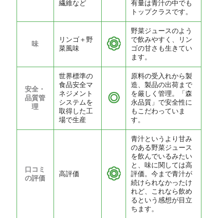
繊維など
有量は青汁の中でも
トップクラスです。
野菜ジュースのよう
リンゴ＋野
で飲みやすく、リン
味
菜風味
ゴの甘さも生きてい
ます。
世界標準の
原料の受入れから製
食品安全マ
造、製品の出荷まで
安全・
ネジメント
を厳しく管理。「森
品質管
システムを
永品質」で安全性に
理
取得した工
もこだわっていま
場で生産
す。
青汁というより甘み
のある野菜ジュース
を飲んでいるみたい
と、味に関しては高
口コミ
高評価
評価。今まで青汁が
の評価
続けられなかったけ
れど、これなら飲め
るという感想が目立
ちます。