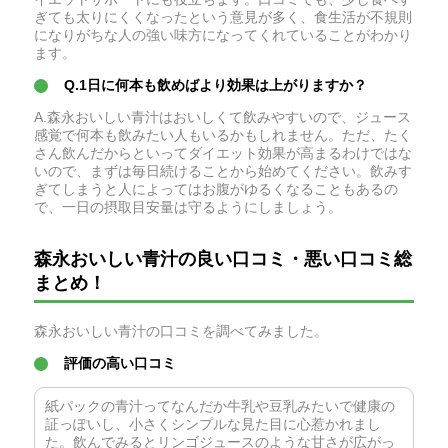
ぎても太りにくくなったという意見が多く、食生活が不規則
になりがちな人の強い味方になってくれていることがわかり
ます。
Q.1日に何本も飲めばより効果は上がりますか？
A.森永おいしい青汁はおいしくて飲みやすいので、ジュース
感覚で何本も飲みたい人もいるかもしれません。ただ、たく
さん飲んだからといってダイエット効果が高まるわけではな
いので、まずは毎日続けることから始めてください。飲みす
ぎてしまうと人によってはお腹がゆるくなることもあるの
で、一日の摂取目安量は守るようにしましょう。
森永おいしい青汁の良い口コミ・悪い口コミ総
まとめ！
森永おいしい青汁の口コミを調べてみました。
評価の高い口コミ
紙パックの青汁ってなんだか牛乳や豆乳みたいで健康の
証っぽいし、小さくシンプルな見た目に心惹かれまし
た。飲んでみるとリンゴジュースのような甘さが広がっ