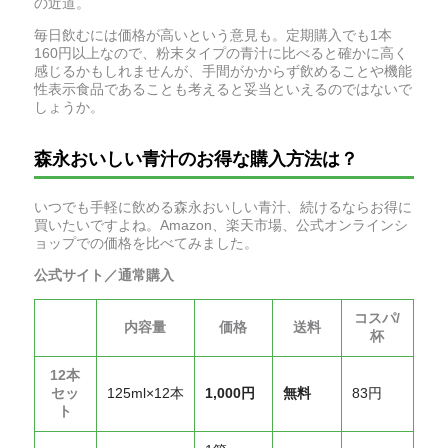
の近道。
毎日飲むには価格が高いという意見も。定期購入でも1本
160円以上なので、粉末タイプの青汁に比べると確かに高く
感じるかもしれませんが、手間がかからず飲めることや機能
性表示食品であることも考えると妥当といえるのではないで
しょうか。
森永おいしい青汁のお得な購入方法は？
いつでも手軽に飲める森永おいしい青汁、続けるならお得に
買いたいですよね。Amazon、楽天市場、公式オンラインシ
ョップでの価格を比べてみました。
公式サイト／通常購入
コスパ/
内容量
価格
送料
杯
12本
セッ
125ml×12本
1,000円
無料
83円
ト