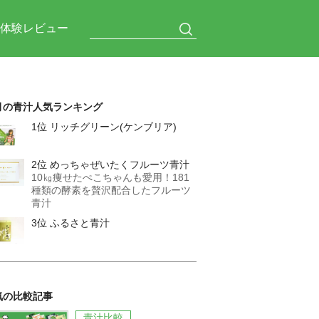
体験レビュー
月の青汁人気ランキング
1位 リッチグリーン(ケンブリア)
2位 めっちゃぜいたくフルーツ青汁
10㎏痩せたぺこちゃんも愛用！181
種類の酵素を贅沢配合したフルーツ
青汁
3位 ふるさと青汁
気の比較記事
青汁比較