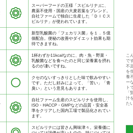
スーパーフードの王様「スピルリナ｣に、
農薬不使用・国産の大麦若葉をブレンド。
葉
自社ファームで独自に生産した「ＤＩＣス
ピルリナ」が使われています。
新型乳酸菌の「フェカリス菌」を１．５億
個配合。便秘の改善やダイエット効果も期
待できますね。
1杯わずか11kcalなのに、肉・魚・野菜・
こ
カ
乳酸菌などを食べたのと同じ栄養素を摂れ
で
るのが凄いですね。
不
を
養
クセのないすっきりとした味で飲みやすい
ー
です。ただし好みによって、「苦い」「青
ト
臭い」という意見もあります。
「
汁
自社ファーム生産のスピルリナを使用し、
化
た
ISO・HACCP・GMPなどの品質・安全基
準をクリアした国内工場で製品化されてい
全
ます。
を
スピルリナには皆さん興味津々。栄養価に
れ
ついては評価が高いものの、味については