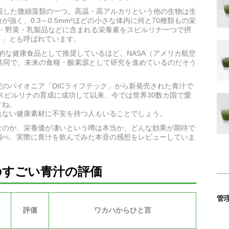
現した微細藻類の一つ。高温・高アルカリという他の生物は生
強く、0.3～0.5mm²ほどの小さな体内に何と70種類もの栄
魚・野菜・乳製品などに含まれる栄養素をスピルリナ一つで摂
ト」とも呼ばれています。
的な健康食品として推奨しているほど。NASA（アメリカ航空
)は共同で、未来の食糧・酸素源として研究を進めているのだそう
のパイオニア「DICライフテック」から新発売された青汁で
用スピルリナの育成に成功して以来、今では世界30数カ国で愛
すね。
れない健康素材に不安を持つ人もいることでしょう。
なのか、栄養価が凄いという噂は本当か、どんな効果が期待で
調べ、実際に青汁を飲んでみた本音の感想をレビューしていま
のすごい青汁の評価
管
評価
ワカハからひと言