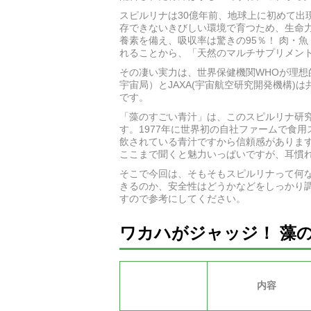
スピルリナは30億年前、地球上に初めて出
存できないきびしい環境で育つため、生命力が
養素を備え、吸収率は驚きの95％！ 肉・
れることから、「天然のマルチサプリメン
その凄い実力は、世界保健機関WHOが理想
宇宙局）とJAXA(宇宙航空研究開発機構
です。
「藻のすごい青汁」は、このスピルリナ研究
す。1977年に世界初の自社ファームで食
飲されている青汁ですから信頼感がありま
ここまで聞くと魅力いっぱいですが、耳慣
そこで今回は、そもそもスピルリナって何
きるのか、安全性はどうかなどをしっかり
すので参考にしてください。
ワカハがジャッジ！ 藻
内容